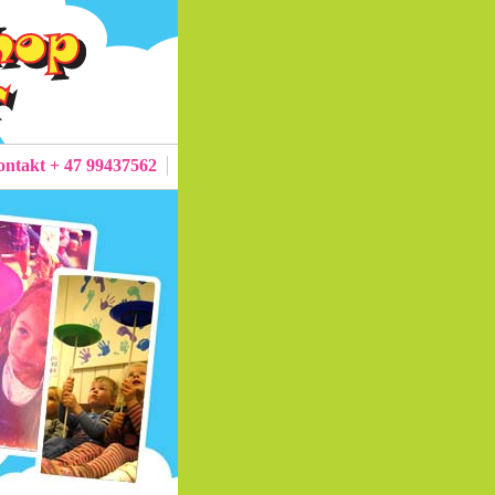
ntakt + 47 99437562