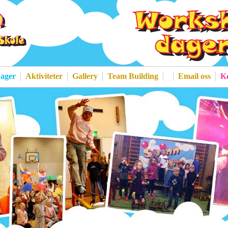
ager
Aktiviteter
Gallery
Team Building
Email oss
Ko