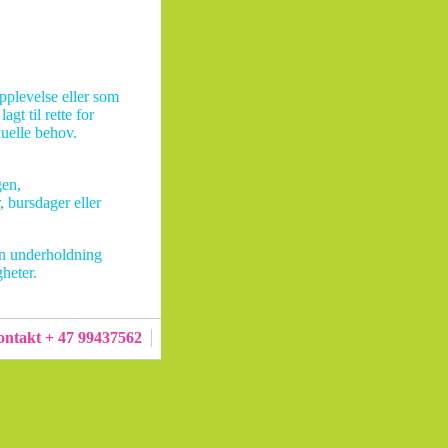
plevelse eller som
gt til rette for
duelle behov.
gen,
 bursdager eller
en underholdning
heter.
ntakt + 47 99437562