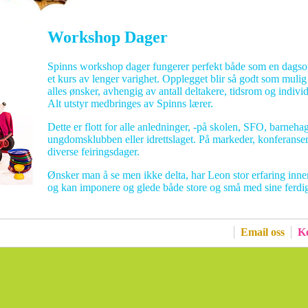
Workshop Dager
Spinns workshop dager fungerer perfekt både som en dagsop
et kurs av lenger varighet. Opplegget blir så godt som mulig la
alles ønsker, avhengig av antall deltakere, tidsrom og indivi
Alt utstyr medbringes av Spinns lærer.
Dette er flott for alle anledninger, -på skolen, SFO, barneha
ungdomsklubben eller idrettslaget. På markeder, konferanser,
diverse feiringsdager.
Ønsker man å se men ikke delta, har Leon stor erfaring inn
og kan imponere og glede både store og små med sine ferdig
Email oss
Ko